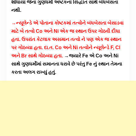
શોધાયા જેના ગુણધર્મો અષ્ટકના સિદ્ધાંત સાથે બંધબેસતા
નથી.
→ન્યૂલેન્ડે એ પોતાના કોષ્ટકમાં તત્વોને બંધબેસતા બેસાડવા
માટે બે તત્વો Co અને Ni એક જ સ્થાન ઉપર ગોઠવી દીધા
હતા. ઉપરાંત કેટલાક અસમાન તત્વો ને પણ એક જ સ્થાન
પર ગોઠવ્યા હતા. દા.ત. Co અને Ni તત્વોને ન્યૂલેન્ડે F, Cl
અને Br સાથે ગોઠવ્યા હતા.
→જ્યારે Fe એ Co અને Ni
સાથે ગુણધર્મોમાં સમાનતા ધરાવે છે પરંતુ Fe નું સ્થાન તેમના
કરતા અલગ રાખ્યું હતું.