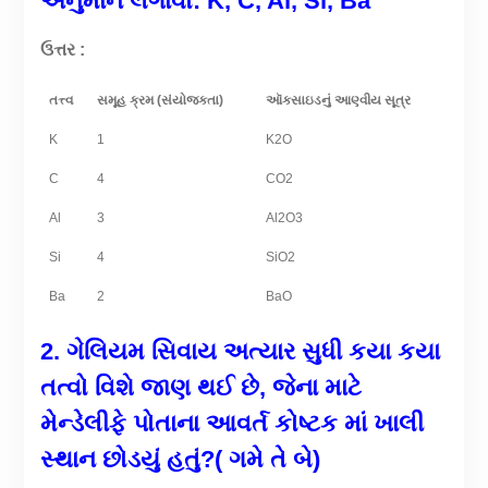
અનુમાન લગાવો: K, C, Al, Si, Ba
ઉત્તર :
તત્ત્વ
સમૂહ ક્રમ (સંયોજકતા)
ઑક્સાઇડનું આણ્વીય સૂત્ર
K
1
K2O
C
4
CO2
Al
3
Al2O3
Si
4
SiO2
Ba
2
BaO
2. ગેલિયમ
સિવાય
અત્યાર
સુધી
કયા
કયા
તત્વો
વિશે
જાણ
થઈ
છે
,
જેના
માટે
મેન્ડેલી
ફે
પોતાના
આવર્ત
કોષ્ટક
માં
ખાલી
સ્થાન
છોડયું
હતું
?(
ગમે
તે
બે)