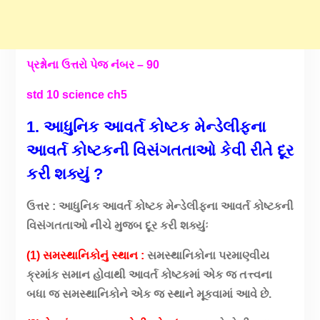
પ્રશ્નોના ઉત્તરો પેજ નંંબર – 90
std 10 science ch5
1. આધુનિક આવર્ત કોષ્ટક મેન્ડેલીફના
આવર્ત કોષ્ટકની વિસંગતતાઓ કેવી રીતે દૂર
કરી શક્યું ?
ઉત્તર : આધુનિક આવર્ત કોષ્ટક મેન્ડેલીફના આવર્ત કોષ્ટકની
વિસંગતતાઓ નીચે મુજબ દૂર કરી શક્યુંઃ
(1) સમસ્થાનિકોનું સ્થાન :
સમસ્થાનિકોના પરમાણ્વીય
ક્રમાંક સમાન હોવાથી આવર્ત કોષ્ટકમાં એક જ તત્ત્વના
બધા જ સમસ્થાનિકોને એક જ સ્થાને મૂકવામાં આવે છે.