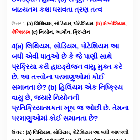
બાહ્યતમ કક્ષા ધરાવતા ત્રણ તત્વ
ઉત્તર :-
(a) લિથિયમ, સોડિયમ, પોટેશિયમ
(b) મેગ્નેશિયમ,
કેલ્શિયમ
(c) નિયોન, આર્ગોન, ક્રિપ્ટોન
4(a) લિથિયમ, સોડિયમ, પોટેશિયમ આ
બધી એવી ધાતુઓ છે કે જે પાણી સાથે
પ્રક્રિયા કરી હાઇડ્રોજન વાયુ મુક્ત કરે
છે. આ તત્ત્વોના પરમાણુઓમાં કોઈ
સમાનતા છે? (b) હિલિયમ એક નિષ્ક્રિય
વાયુ છે, જ્યારે નિયોનની
પ્રતિક્રિયાત્મકતા ખૂબ જ ઓછી છે. તેમના
પરમાણુઓમાં કોઈ સમાનતા છે?
ઉત્તર : (a) લિથિયમ, સોડિયમ, પોટૅશિયમ આ બધી આલ્કલી