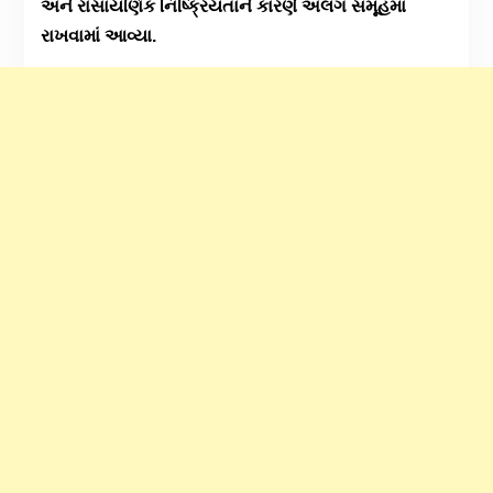
અને રાસાયણિક નિષ્ક્રિયતાને કારણે અલગ સમૂહમાં
રાખવામાં આવ્યા.