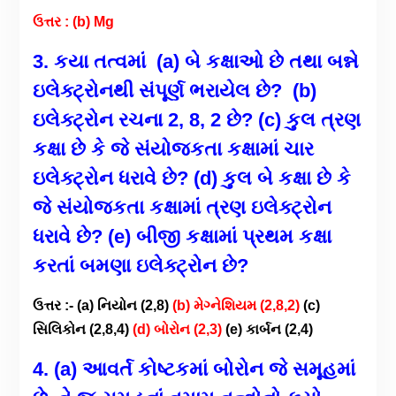
ઉત્તર : (b) Mg
3. કયા તત્વમાં
(a)
બે કક્ષાઓ છે તથા બન્ને
ઇલેક્ટ્રોનથી સંપૂર્ણ ભરાયેલ છે
?
(b)
ઇલેક્ટ્રોન રચના
2,
8,
2
છે
?
(c)
કુલ ત્રણ
કક્ષા છે કે જે સંયોજકતા કક્ષામાં ચાર
ઇલેક્ટ્રોન ધરાવે છે
?
(d)
કુલ બે કક્ષા છે કે
જે સંયોજકતા કક્ષામાં ત્રણ ઇલેક્ટ્રોન
ધરાવે છે
?
(e)
બીજી કક્ષામાં પ્રથમ કક્ષા
કરતાં બમણા ઇલેક્ટ્રોન છે
?
ઉત્તર :- (a) નિયોન (2,8)
(b) મેગ્નેશિયમ (2,8,2)
(c)
સિલિકોન (2,8,4)
(d) બોરોન (2,3)
(e) કાર્બન (2,4)
4. (a) આવર્ત કોષ્ટકમાં બોરોન જે સમૂહમાં