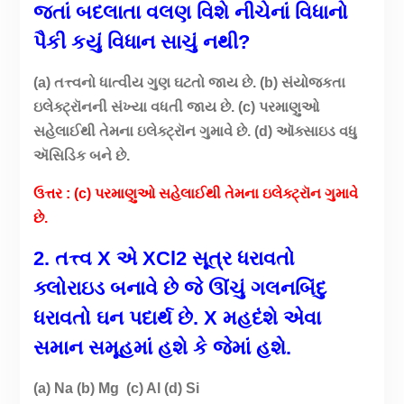
જતાં બદલાતા વલણ વિશે નીચેનાં વિધાનો
પૈકી કયું વિધાન સાચું નથી?
(a) તત્ત્વનો ધાત્વીય ગુણ ઘટતો જાય છે. (b) સંયોજકતા
ઇલેક્ટ્રૉનની સંખ્યા વધતી જાય છે. (c) પરમાણુઓ
સહેલાઈથી તેમના ઇલેક્ટ્રૉન ગુમાવે છે. (d) ઑક્સાઇડ વધુ
ઍસિડિક બને છે.
ઉત્તર : (c) પરમાણુઓ સહેલાઈથી તેમના ઇલેક્ટ્રૉન ગુમાવે
છે.
2. તત્ત્વ X એ XCl2 સૂત્ર ધરાવતો
ક્લોરાઇડ બનાવે છે જે ઊંચું ગલનબિંદુ
ધરાવતો ઘન પદાર્થ છે. X મહદંશે એવા
સમાન સમૂહમાં હશે કે જેમાં હશે.
(a) Na (b) Mg (c) Al (d) Si