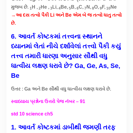
મુજબ છે.
H ,
He ,
Li,
Be,
B,
C,
N,
O,
F,
Ne
1
2
3
4
5
6
7
8
9
10
→આ દસ તત્વો પૈકી Li અને Be એમ બે જ તત્વો ધાતુ તત્વો
છે.
6. આવર્ત કોષ્ટકમાં તત્ત્વના સ્થાનને
ધ્યાનમાં લેતાં નીચે દર્શાવેલાં તત્ત્વો પૈકી કયું
તત્ત્વ તમારી ધારણા અનુસાર સૌથી વધુ
ધાત્વીય લક્ષણ ધરાવે છે? Ga, Ge, As, Se,
Be
ઉત્તર : Ga અને Be સૌથી વધુ ધાત્વીય લક્ષણ ધરાવે છે.
સ્વાધ્યાય પ્રશ્નોના ઉત્તરો પેજ નંંબર – 91
std 10 science ch5
1. આવર્ત કોષ્ટકમાં ડાબીથી જમણી તરફ