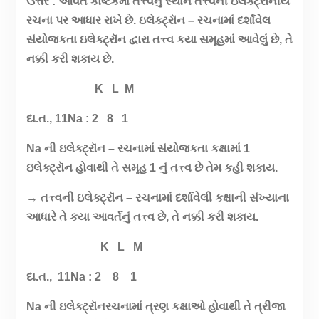
ઉત્તર : આવર્ત કોષ્ટકમાં તત્ત્વનું સ્થાન તત્ત્વની ઇલેક્ટ્રૉનીય
રચના પર આધાર રાખે છે. ઇલેક્ટ્રૉન – રચનામાં દર્શાવેલ
સંયોજકતા ઇલેક્ટ્રૉન દ્વારા તત્ત્વ કયા સમૂહમાં આવેલું છે,
તે
નક્કી કરી શકાય છે.
K L M
દા.ત., 11Na : 2 8 1
Na ની ઇલેક્ટ્રૉન – રચનામાં સંયોજકતા કક્ષામાં 1
ઇલેક્ટ્રૉન હોવાથી તે સમૂહ 1 નું તત્ત્વ છે તેમ કહી શકાય.
→ તત્ત્વની ઇલેક્ટ્રૉન – રચનામાં દર્શાવેલી કક્ષાની સંખ્યાના
આધારે તે કયા આવર્તનું તત્ત્વ છે, તે નક્કી કરી શકાય.
K L M
દા.ત.,
11Na : 2 8 1
Na ની ઇલેક્ટ્રૉનરચનામાં ત્રણ કક્ષાઓ હોવાથી તે ત્રીજા