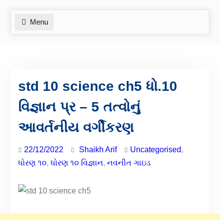
Menu
std 10 science ch5 ધો.10
વિજ્ઞાન પ્ર – 5 તત્વોનું
આવર્તનીય વર્ગીકરણ
22/12/2022
Shaikh Arif
Uncategorised
,
ધોરણ ૧૦
,
ધોરણ ૧૦ વિજ્ઞાન
,
નવનીત ગાઇડ