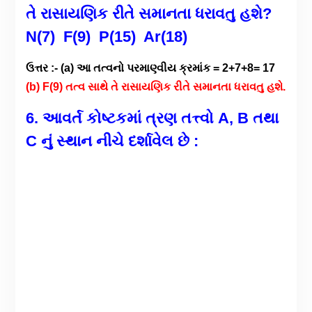
તે રાસાયણિક રીતે સમાનતા ધરાવતુ હશે
?
N(7) F(9) P(15)
Ar
(18)
ઉત્તર :- (a) આ તત્વનો પરમાણ્વીય ક્રમાંક = 2+7+8= 17
(b) F(9) તત્વ સાથે તે રાસાયણિક રીતે સમાનતા ધરાવતુ હશે.
6. આવર્ત કોષ્ટકમાં ત્રણ તત્ત્વો A, B તથા
C નું સ્થાન નીચે દર્શાવેલ છે :