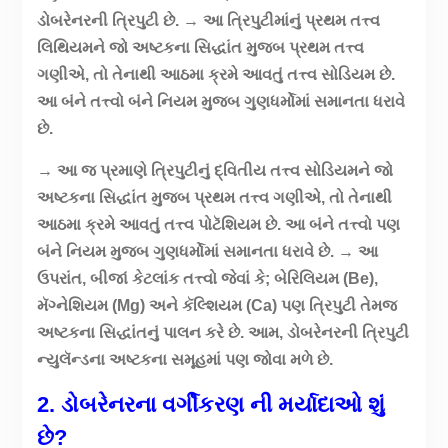
ડોબરેનરની ત્રિપુટી છે. → આ ત્રિપુટીમાંનું પ્રથમ તત્ત્વ
લિથિયમને જો અષ્ટકના સિદ્ધાંત મુજબ પ્રથમ તત્ત્વ
ગણીએ, તો તેનાથી આઠમા ક્રમે આવતું તત્ત્વ સોડિયમ છે.
આ બંને તત્ત્વો બંને નિયમ મુજબ ગુણધર્મોમાં સમાનતા ધરાવે
છે.
→ આ જ પ્રમાણે ત્રિપુટીનું દ્વિતીય તત્ત્વ સોડિયમને જો
અષ્ટકના સિદ્ધાંત મુજબ પ્રથમ તત્ત્વ ગણીએ, તો તેનાથી
આઠમા ક્રમે આવતું તત્ત્વ પોટૅશિયમ છે. આ બંને તત્ત્વો પણ
બંને નિયમ મુજબ ગુણધર્મોમાં સમાનતા ધરાવે છે. → આ
ઉપરાંત, બીજાં કેટલાંક તત્ત્વો જેવાં કે; બેરિલિયમ (Be),
મૅગ્નેશિયમ (Mg) અને કૅલ્શિયમ (Ca) પણ ત્રિપુટી તેમજ
અષ્ટકના સિદ્ધાંતનું પાલન કરે છે. આમ, ડોબરેનરની ત્રિપુટી
ન્યુલૅન્ડના અષ્ટકના સમૂહમાં પણ જોવા મળે છે.
2. ડોબરેનર
ના
વર્ગીકરણ
ની
મર્યાદાઓ
શું
છે
?