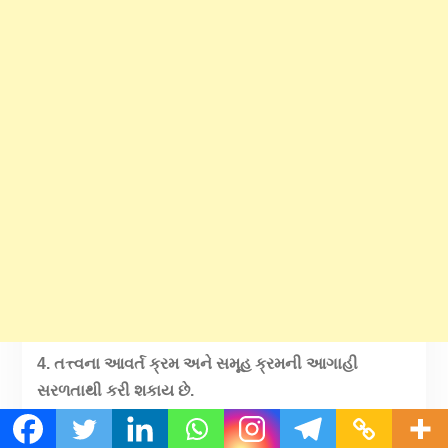
4. તત્ત્વના આવર્ત ક્રમ અને સમૂહ ક્રમની આગાહી
સરળતાથી કરી શકાય છે.
5. આ કોષ્ટક લગભગ ક્ષતિ રહિત છે.