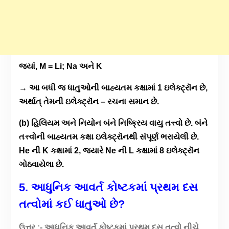
જ્યાં, M = Li; Na અને K
→ આ બધી જ ધાતુઓની બાહ્યતમ કક્ષામાં 1 ઇલેક્ટ્રૉન છે,
અર્થાત્ તેમની ઇલેક્ટ્રૉન – રચના સમાન છે.
(b) હિલિયમ અને નિયોન બંને નિષ્ક્રિય વાયુ તત્ત્વો છે. બંને
તત્ત્વોની બાહ્યતમ કક્ષા ઇલેક્ટ્રૉનથી સંપૂર્ણ ભરાયેલી છે.
He ની K કક્ષામાં 2, જ્યારે Ne ની L કક્ષામાં 8 ઇલેક્ટ્રૉન
ગોઠવાયેલા છે.
5. આધુનિક
આવર્ત
કોષ્ટક
માં
પ્રથમ
દસ
તત્વો
માં
કઈ
ધાતુ
ઓ
છે
?
ઉત્તર :- આધુનિક આવર્ત કોષ્ટકમાં પ્રથમ દસ તત્વો નીચે