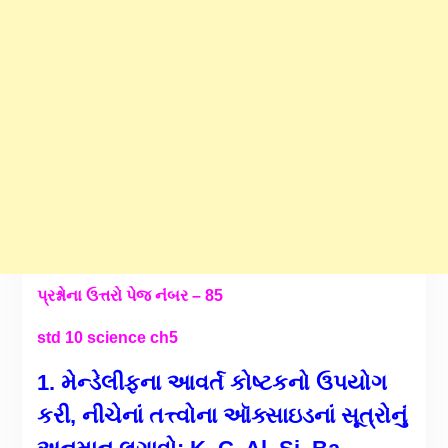
પ્રશ્નોના ઉત્તરો પેજ નંંબર – 85
std 10 science ch5
1. મેન્ડેલીફના આવર્ત કોષ્ટકનો ઉપયોગ
કરી, નીચેનાં તત્ત્વોના ઑક્સાઇડનાં સૂત્રોનું