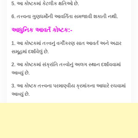
5. આ કોષ્ટકમાં કેટલીક ક્ષતિઓ છે.
6. તત્ત્વના ગુણધર્મોની આવર્તિતા સમજાવી શકાતી નથી.
આધુનિક આવર્ત કોષ્ટક:-
1. આ કોષ્ટકમાં તત્ત્વનું વર્ગીકરણ સાત આવર્ત અને અઢાર
સમૂહમાં દર્શાવેલું છે.
2. આ કોષ્ટકમાં સંક્રાંતિ તત્ત્વોનું અલગ સ્થાન દર્શાવવામાં
આવ્યું છે.
3. આ કોષ્ટક તત્ત્વના પરમાણ્વીય ક્રમાંકના આધારે રચવામાં
આવ્યું છે.