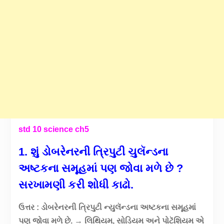
std 10 science ch5
1. શું ડોબરેનરની ત્રિપુટી ચુલૅન્ડના
અષ્ટકના સમૂહમાં પણ જોવા મળે છે ?
સરખામણી કરી શોધી કાઢો.
ઉત્તર : ડોબરેનરની ત્રિપુટી ન્યુલૅન્ડના અષ્ટકના સમૂહમાં
પણ જોવા મળે છે. → લિથિયમ, સોડિયમ અને પોટૅશિયમ એ