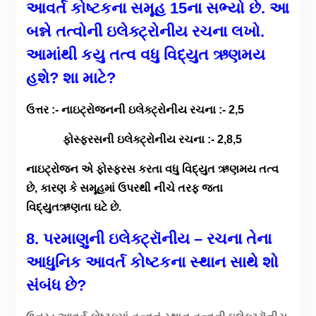
આવર્ત કોષ્ટકના સમૂહ
15
ના સભ્યો છે.
આ
બન્ને તત્વોની ઇલેક્ટ્રોનીય રચના લખો.
આમાંથી કયુ તત્વ વધુ વિદ્યુત ઋણમય
હશે
?
શા માટે
?
ઉત્તર :- નાઇટ્રોજનની ઇલેક્ટ્રોનીય રચના :- 2,5
ફોસ્ફરસની ઇલેક્ટ્રોનીય રચના :- 2,8,5
નાઇટ્રોજન એ ફોસ્ફરસ કરતા વધુ વિદ્યુત ઋણમય તત્વ
છે, કારણ કે સમૂહમાં ઉપરથી નીચે તરફ જતા
વિદ્યુતઋણતા ઘટે છે.
8. પરમાણુની ઇલેક્ટ્રૉનીય – રચના તેના
આધુનિક આવર્ત કોષ્ટકના સ્થાન સાથે શો
સંબંધ છે?