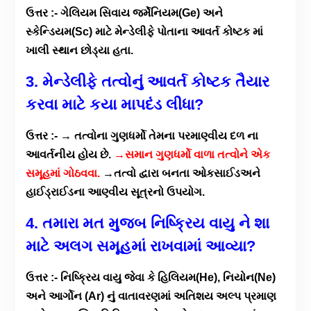
ઉત્તર :- ગેલિયમ સિવાય જર્મેનિયમ(Ge) અને
સ્કેન્ડિયમ(Sc) માટે મેન્ડેલીફે પોતાના આવર્ત કોષ્ટક માં
ખાલી સ્થાન છોડ્યા હતા.
3. મેન્ડેલી
ફે તત્વો
નું
આવર્ત
કોષ્ટક
તૈયાર
કરવા
માટે
કયા
માપદંડ
લીધા
?
ઉત્તર :- → તત્વોના ગુણધર્મો તેમના પરમાણ્વીય દળ ના
આવર્તનીય હોય છે.
→સમાન ગુણધર્મો વાળા તત્વોને એક
સમૂહમાં ગોઠવવા.
→તત્વો દ્વારા બનતા ઓકસાઈડઅને
હાઈડ્રાઈડના આણ્વીય સૂત્રનો ઉપયોગ.
4. તમારા
મત
મુજબ
નિષ્ક્રિય
વાયુ
ને
શા
માટે
અલગ
સમૂહમાં
રાખવામાં
આવ્યા
?
ઉત્તર :- નિષ્ક્રિય વાયુ જેવા કે હિલિયમ(He), નિયોન(Ne)
અને આર્ગોન (Ar) નું વાતાવરણમાં અતિશય અલ્પ પ્રમાણ