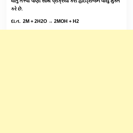
ધાતુ તત્ત્વો પાણી સાથે પ્રક્રિયા કરી હાઇડ્રોજન વાયુ મુક્ત
કરે છે.
દા.ત. 2M + 2H2O → 2MOH + H2