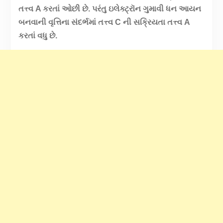
તત્ત્વ A કરતાં ઓછી છે. પરંતુ ઇલેક્ટ્રૉન ગુમાવી ધન આયન
બનવાની વૃત્તિના સંદર્ભમાં તત્ત્વ C ની સક્રિયતા તત્ત્વ A
કરતાં વધુ છે.