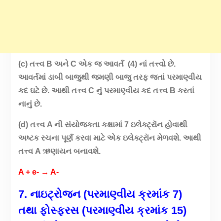
(c) તત્ત્વ B અને C એક જ આવર્ત (4) નાં તત્ત્વો છે.
આવર્તમાં ડાબી બાજુથી જમણી બાજુ તરફ જતાં પરમાણ્વીય
કદ ઘટે છે. આથી તત્ત્વ C નું પરમાણ્વીય કદ તત્ત્વ B કરતાં
નાનું છે.
(d) તત્ત્વ A ની સંયોજકતા કક્ષામાં 7 ઇલેક્ટ્રૉન હોવાથી
અષ્ટક રચના પૂર્ણ કરવા માટે એક ઇલેક્ટ્રૉન મેળવશે. આથી
તત્ત્વ A ઋણાયન બનાવશે.
A + e- → A-
7. નાઇટ્રોજન (પરમાણ્વીય ક્રમાંક
7)
તથા ફોસ્ફરસ (પરમાણ્વીય ક્રમાંક
15)