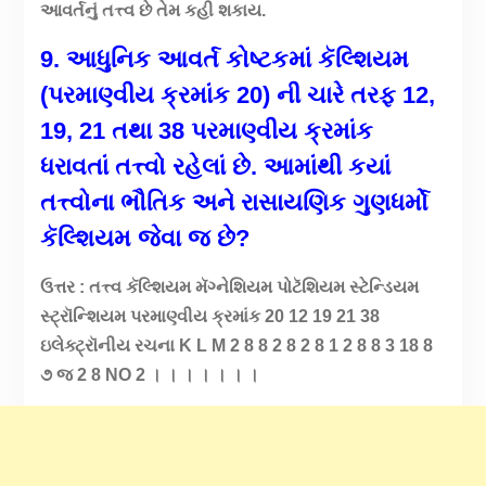
આવર્તનું તત્ત્વ છે તેમ કહી શકાય.
9. આધુનિક આવર્ત કોષ્ટકમાં કૅલ્શિયમ
(પરમાણ્વીય ક્રમાંક 20) ની ચારે તરફ 12,
19, 21 તથા 38 પરમાણ્વીય ક્રમાંક
ધરાવતાં તત્ત્વો રહેલાં છે. આમાંથી કયાં
તત્ત્વોના ભૌતિક અને રાસાયણિક ગુણધર્મો
કૅલ્શિયમ જેવા જ છે?
ઉત્તર : તત્ત્વ કૅલ્શિયમ મૅગ્નેશિયમ પોટૅશિયમ સ્ટેન્ડિયમ
સ્ટ્રૉન્શિયમ પરમાણ્વીય ક્રમાંક 20 12 19 21 38
ઇલેક્ટ્રૉનીય રચના K L M 2 8 8 2 8 2 8 1 2 8 8 3 18 8
૭ જ 2 8 NO 2 । । । । । । ।