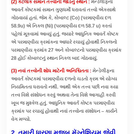
(2) કેટલાંક સમાન તત્ત્વોની જોડનું સ્થાન :
મેન્ડેલીફના
આવર્ત કોષ્ટકમાં સમાન ગુણધર્મો ધરાવતાં તત્ત્વો એકસાથે
ગોઠવાયાં હતાં. જેમ કે, કોબાલ્ટ (Co) (પરમાણ્વીય દળ
58.9u) એ નિકલ (Ni) (પરમાણ્વીય દળ 58.7 u) કરતાં
પહેલાં મૂકવામાં આવ્યું હતું. જ્યારે આધુનિક આવર્ત કોષ્ટક
એ પરમાણ્વીય ક્રમાંકના આધારે રચાયું હોવાથી નિકલનો
પરમાણ્વીય ક્રમાંક 27 અને કોબાલ્ટનો પરમાણ્વીય ક્રમાંક
28 હોઈ કોબાલ્ટનું સ્થાન નિકલ બાદ ગોઠવાયું.
(3) નવાં તત્ત્વોની શોધ માટેની અનિશ્ચિતતા :
મેન્ડેલીફના
આવર્ત કોષ્ટકમાં પરમાણ્વીય દળનો ચડતો ક્રમ એ યોગ્ય
નિયમિતતા ધરાવતો નથી. આથી એક તત્ત્વ પછી નવા કયા
તત્ત્વ વિશે સંશોધન કરવું અથવા તેના વિશે આગાહી કરવી
ખૂબ જ મુશ્કેલ હતું. આધુનિક આવર્ત કોષ્ટક પરમાણ્વીય
ક્રમાંક પર રચાયું હોવાથી નવાં તત્ત્વોના સંશોધન – કાર્યને
વેગ મળ્યો.
2. તમારી ધારણા મુજબ મૅગ્નેશિયમ જેવી