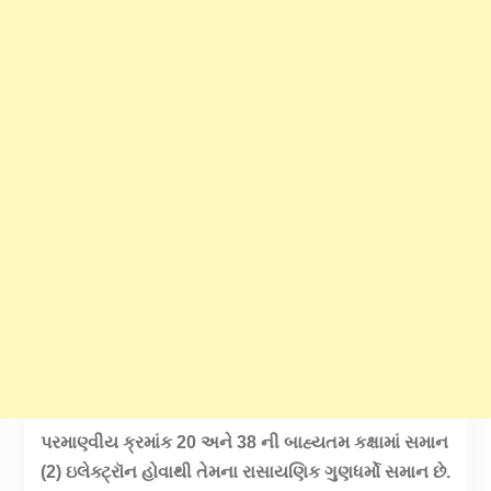
પરમાણ્વીય ક્રમાંક 20 અને 38 ની બાહ્યતમ કક્ષામાં સમાન
(2) ઇલેક્ટ્રૉન હોવાથી તેમના રાસાયણિક ગુણધર્મો સમાન છે.