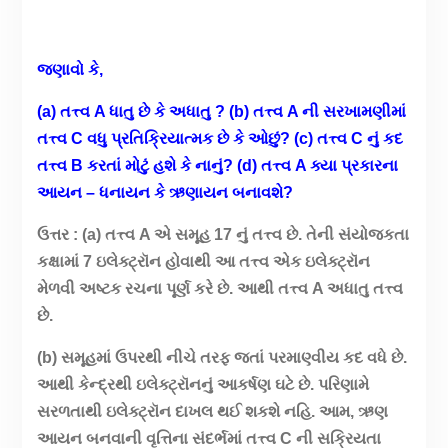
જણાવો કે,
(a) તત્ત્વ A ધાતુ છે કે અધાતુ ? (b) તત્ત્વ A ની સરખામણીમાં
તત્ત્વ C વધુ પ્રતિક્રિયાત્મક છે કે ઓછું? (c) તત્ત્વ C નું કદ
તત્ત્વ B કરતાં મોટું હશે કે નાનું? (d) તત્ત્વ A ક્યા પ્રકારના
આયન – ધનાયન કે ઋણાયન બનાવશે?
ઉત્તર : (a) તત્ત્વ A એ સમૂહ 17 નું તત્ત્વ છે. તેની સંયોજકતા
કક્ષામાં 7 ઇલેક્ટ્રૉન હોવાથી આ તત્ત્વ એક ઇલેક્ટ્રૉન
મેળવી અષ્ટક રચના પૂર્ણ કરે છે. આથી તત્ત્વ A અધાતુ તત્ત્વ
છે.
(b) સમૂહમાં ઉપરથી નીચે તરફ જતાં પરમાણ્વીય કદ વધે છે.
આથી કેન્દ્રથી ઇલેક્ટ્રૉનનું આકર્ષણ ઘટે છે. પરિણામે
સરળતાથી ઇલેક્ટ્રૉન દાખલ થઈ શકશે નહિ. આમ, ઋણ
આયન બનવાની વૃત્તિના સંદર્ભમાં તત્ત્વ C ની સક્રિયતા