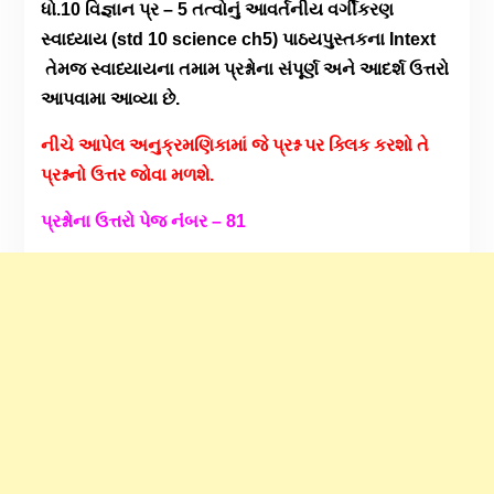
ધો.10 વિજ્ઞાન પ્ર – 5 તત્વોનું આવર્તનીય વર્ગીકરણ
સ્વાધ્યાય (std 10 science ch5) પાઠયપુસ્તકના Intext
તેમજ સ્વાધ્યાયના તમામ પ્રશ્નોના સંપૂર્ણ અને આદર્શ ઉત્તરો
આપવામા આવ્યા છે.
નીચે આપેલ અનુક્રમણિકામાં જે પ્રશ્ન પર ક્લિક કરશો તે
પ્રશ્નનો ઉત્તર જોવા મળશે.
પ્રશ્નોના ઉત્તરો પેજ નંંબર – 81