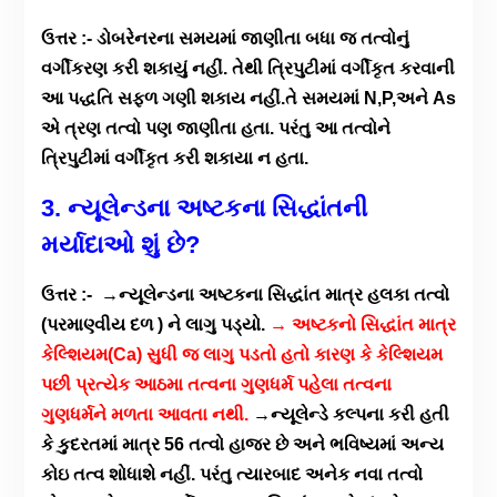
ઉત્તર :- ડોબરેનરના સમયમાં જાણીતા બધા જ તત્વોનું
વર્ગીકરણ કરી શકાયું નહીં. તેથી ત્રિપુટીમાં વર્ગીકૃત કરવાની
આ પદ્ધતિ સફળ ગણી શકાય નહીં.તે સમયમાં N,P,અને As
એ ત્રણ તત્વો પણ જાણીતા હતા. પરંતુ આ તત્વોને
ત્રિપુટીમાં વર્ગીકૃત કરી શકાયા ન હતા.
3. ન્યૂલેન્ડના
અષ્ટક
ના
સિદ્ધાંતની
મર્યાદાઓ
શું
છે
?
ઉત્તર :- →ન્યૂલેન્ડના અષ્ટકના સિદ્ધાંત માત્ર હલકા તત્વો
(પરમાણ્વીય દળ ) ને લાગુ પડ્યો.
→ અષ્ટકનો સિદ્ધાંત માત્ર
કેલ્શિયમ(Ca) સુધી જ લાગુ પડતો હતો કારણ કે કેલ્શિયમ
પછી પ્રત્યેક આઠમા તત્વના ગુણધર્મ પહેલા તત્વના
ગુણધર્મને મળતા આવતા નથી.
→ન્યૂલેન્ડે કલ્પના કરી હતી
કે કુદરતમાં માત્ર 56 તત્વો હાજર છે અને ભવિષ્યમાં અન્ય
કોઇ તત્વ શોધાશે નહીં. પરંતુ ત્યારબાદ અનેક નવા તત્વો