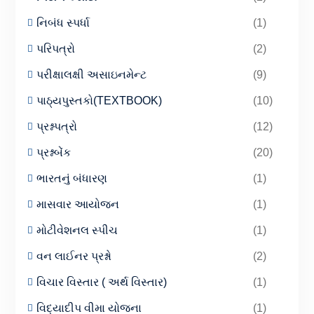
નિબંધ સ્પર્ધા
(1)
પરિપત્રો
(2)
પરીક્ષાલક્ષી અસાઇનમેન્ટ
(9)
પાઠ્યપુસ્તકો(TEXTBOOK)
(10)
પ્રશ્નપત્રો
(12)
પ્રશ્નબેંક
(20)
ભારતનું બંધારણ
(1)
માસવાર આયોજન
(1)
મોટીવેશનલ સ્પીચ
(1)
વન લાઈનર પ્રશ્નો
(2)
વિચાર વિસ્તાર ( અર્થ વિસ્તાર)
(1)
વિદ્યાદીપ વીમા યોજના
(1)