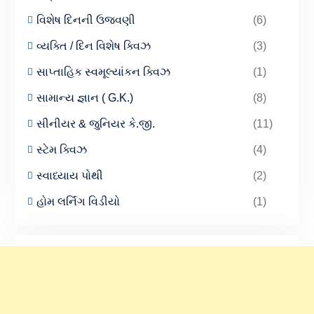
વિશેષ દિનની ઉજવણી
(6)
વ્યક્તિ / દિન વિશેષ ક્વિઝ
(3)
સાપ્તાહિક સ્વમૂલ્યાંકન ક્વિઝ
(1)
સામાન્ય જ્ઞાન ( G.K.)
(8)
સીનીયર & જુનિયર કે.જી.
(11)
સ્ટેમ ક્વિઝ
(4)
સ્વાધ્યાય પોથી
(2)
હોમ લર્નિંગ વિડીયો
(1)