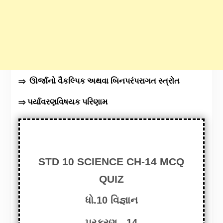
⇒ ઊર્જાનો વૈકલ્પિક અથવા બિનપરંપરાગત સ્ત્રોત
⇒ પર્યાવરણવિષયક પરિણામ
STD 10 SCIENCE CH-14 MCQ
QUIZ
ધો.10 વિજ્ઞાન
પ્રકરણ - 14