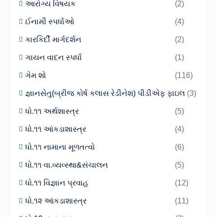
આરોગ્ય વિષયક
(2)
ઈનામી સ્પર્ધાઓ
(4)
કારકિર્દી માર્ગદર્શન
(2)
ગાયન વાદન સ્પર્ધા
(1)
ગેમ શો
(116)
જ્ઞાનસેતુ(બ્રીજ કોર્ષ કલાસ રેડીનેશ) પીડીએફ ફાઇલ
(3)
ધો.૧૧ અર્થશાસ્ત્ર
(5)
ધો.૧૧ આંકડાશાસ્ત્ર
(4)
ધો.૧૧ નામાના મૂળતત્વો
(6)
ધો.૧૧ વા.વ્યવ્સ્થા&સંચાલન
(5)
ધો.૧૧ વિજ્ઞાન પ્રવાહ
(12)
ધો.૧૨ આંકડાશાસ્ત્ર
(11)