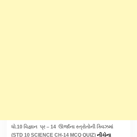
ધો.10 વિજ્ઞાન પ્ર – 14 ઊર્જાના સ્ત્રોતોની ક્વિઝમાં
(STD 10 SCIENCE CH-14 MCQ QUIZ)
નીચેના