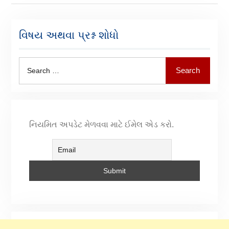
વિષય અથવા પ્રશ્ન શોધો
Search
નિયમિત અપડેટ મેળવવા માટે ઈમેલ એડ કરો.