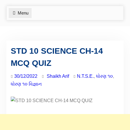
Menu
STD 10 SCIENCE CH-14
MCQ QUIZ
30/12/2022
Shaikh Arif
N.T.S.E.
,
ધોરણ ૧૦
,
ધોરણ ૧૦ વિજ્ઞાન