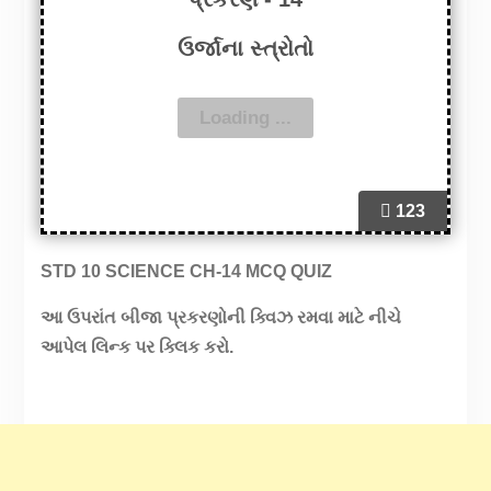
ઉર્જાના સ્ત્રોતો
123
STD 10 SCIENCE CH-14 MCQ QUIZ
આ ઉપરાંત બીજા પ્રકરણોની ક્વિઝ રમવા માટે નીચે
આપેલ લિન્ક પર ક્લિક કરો.