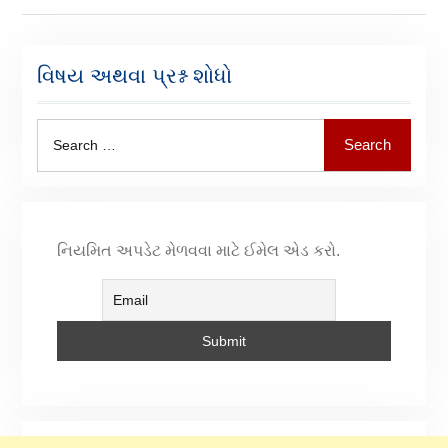
વિષય અથવા પ્રશ્ન શોધો
Search
નિયમિત અપડેટ મેળવવા માટે ઈમેલ એડ કરો.