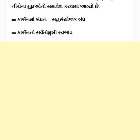
નીચેના મુદ્દાઓનો સમાવેશ કરવામાં આવ્યો છે.
⇒ કાર્બનમાં બંધન – સહસંયોજક બંધ
⇒ કાર્બનનો સર્વતોમુખી સ્વભાવ