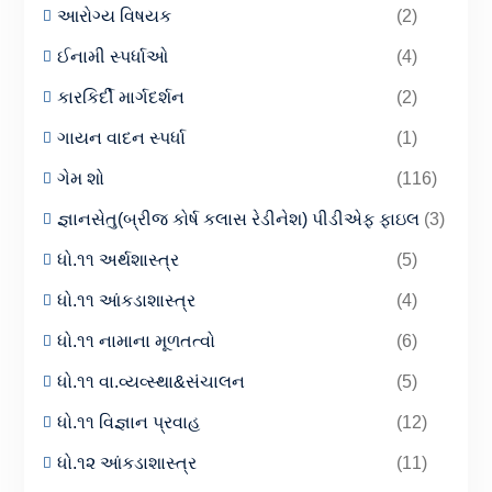
આરોગ્ય વિષયક
(2)
ઈનામી સ્પર્ધાઓ
(4)
કારકિર્દી માર્ગદર્શન
(2)
ગાયન વાદન સ્પર્ધા
(1)
ગેમ શો
(116)
જ્ઞાનસેતુ(બ્રીજ કોર્ષ કલાસ રેડીનેશ) પીડીએફ ફાઇલ
(3)
ધો.૧૧ અર્થશાસ્ત્ર
(5)
ધો.૧૧ આંકડાશાસ્ત્ર
(4)
ધો.૧૧ નામાના મૂળતત્વો
(6)
ધો.૧૧ વા.વ્યવ્સ્થા&સંચાલન
(5)
ધો.૧૧ વિજ્ઞાન પ્રવાહ
(12)
ધો.૧૨ આંકડાશાસ્ત્ર
(11)