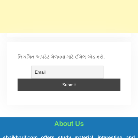
નિયમિત અપડેટ મેળવવા માટે ઈમેલ એડ કરો.
About Us
shaikharif.com offers study material, interesting and