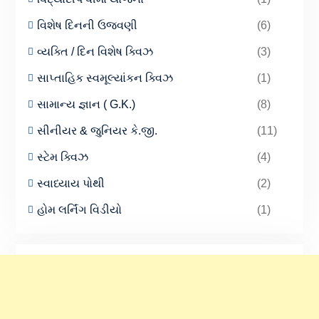
વિશેષ દિનની ઉજવણી
(6)
વ્યક્તિ / દિન વિશેષ ક્વિઝ
(3)
સાપ્તાહિક સ્વમૂલ્યાંકન ક્વિઝ
(1)
સામાન્ય જ્ઞાન ( G.K.)
(8)
સીનીયર & જુનિયર કે.જી.
(11)
સ્ટેમ ક્વિઝ
(4)
સ્વાધ્યાય પોથી
(2)
હોમ લર્નિંગ વિડીયો
(1)