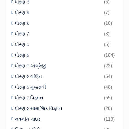
ધોરણ ૩
(5)
ધોરણ ૫
(7)
ધોરણ ૬
(10)
ધોરણ 7
(8)
ધોરણ ૮
(5)
ધોરણ ૯
(184)
ધોરણ ૯ અંગ્રેજી
(22)
ધોરણ ૯ ગણિત
(54)
ધોરણ ૯ ગુજરાતી
(48)
ધોરણ ૯ વિજ્ઞાન
(55)
ધોરણ ૯ સામાજિક વિજ્ઞાન
(20)
નવનીત ગાઇડ
(113)