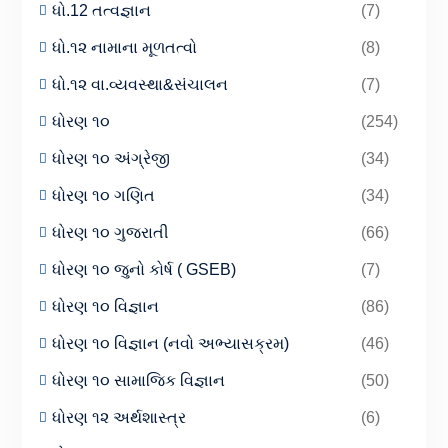
ધો.12 તત્વજ્ઞાન
(7)
ધો.૧૨ નામાના મૂળતત્વો
(8)
ધો.૧૨ વા.વ્યવસ્થા&સંચાલન
(7)
ધોરણ ૧૦
(254)
ધોરણ ૧૦ અંગ્રેજી
(34)
ધોરણ ૧૦ ગણિત
(34)
ધોરણ ૧૦ ગુજરાતી
(66)
ધોરણ ૧૦ જુનો કોર્ષ ( GSEB)
(7)
ધોરણ ૧૦ વિજ્ઞાન
(86)
ધોરણ ૧૦ વિજ્ઞાન (નવો અભ્યાસક્રમ)
(46)
ધોરણ ૧૦ સામાજિક વિજ્ઞાન
(50)
ધોરણ ૧૨ અર્થશાસ્ત્ર
(6)