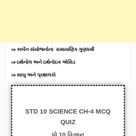
⇒ કાર્બન સંંયોજનોના રાસાયણિક ગુણધર્મો
⇒ ઇથેનોલ અને ઇથેનોઇક એસિડ
⇒ સાબુ અને પ્રક્ષાલકો
STD 10 SCIENCE CH-4 MCQ
QUIZ
ધો.10 વિજ્ઞાન