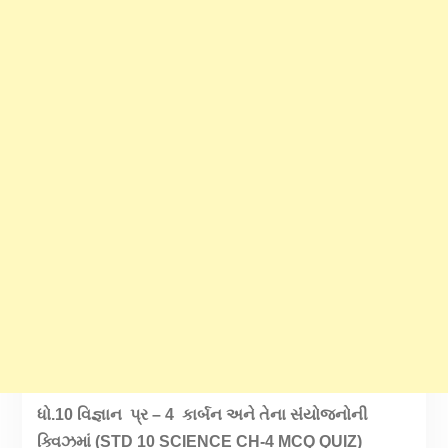
ધો.10 વિજ્ઞાન પ્ર – 4 કાર્બન અને તેના સંંયોજનોની
ક્વિઝમાં (STD 10 SCIENCE CH-4 MCQ QUIZ)