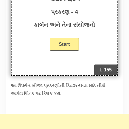
પ્રકરણ - 4
કાર્બન અને તેના સંયોજનો
155
આ ઉપરાંત બીજા પ્રકરણોની ક્વિઝ રમવા માટે નીચે
આપેલ લિન્ક પર ક્લિક કરો.