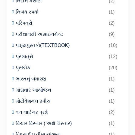
નિદાન કસોટી
(2)
નિબંધ સ્પર્ધા
(1)
પરિપત્રો
(2)
પરીક્ષાલક્ષી અસાઇનમેન્ટ
(9)
પાઠ્યપુસ્તકો(TEXTBOOK)
(10)
પ્રશ્નપત્રો
(12)
પ્રશ્નબેંક
(20)
ભારતનું બંધારણ
(1)
માસવાર આયોજન
(1)
મોટીવેશનલ સ્પીચ
(1)
વન લાઈનર પ્રશ્નો
(2)
વિચાર વિસ્તાર ( અર્થ વિસ્તાર)
(1)
વિદ્યાદીપ વીમા યોજના
(1)