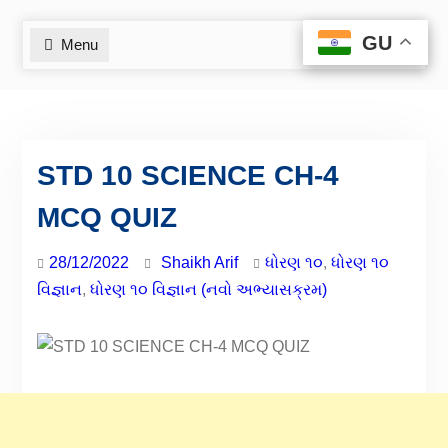
GU
GU
Menu
STD 10 SCIENCE CH-4
MCQ QUIZ
28/12/2022
Shaikh Arif
ધોરણ ૧૦
,
ધોરણ ૧૦
વિજ્ઞાન
,
ધોરણ ૧૦ વિજ્ઞાન (નવો અભ્યાસક્રમ)